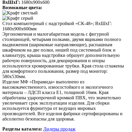
ВхШхГ:
1680х900х600
Возможные цвета:
Стол компьютерный с надстройкой «СК-48»; ВхШхГ:
1680х900х600мм
Эргономичная и малогабаритная модель с фигурной
столешницей, четырьмя полками, двумя ящиками полного
выдвижения (шариковые направляющие), распашным
шкафчиком на две полки, нишей под системный блок и
клавиатуру, крыша надстройки образует дополнительную
рабочую поверхность, для декорирования и опоры
используются хромированные трубки. Края стола сглажены
для комфортного пользования, размер под монитор:
580х530мм.
Изделие МФ «Пирамида» выполнено из
высококачественного, износостойкого и экологичного
материала – ЛДСП класса Е1, толщиной 16мм. Края
обработаны ударопрочной кромкой ПВХ, что значительно
увеличивает срок эксплуатации изделия. Для сборки
используется фурнитура от ведущих мировых
производителей. Все изделия фабрики сертифицированы и
абсолютно безопасны для здоровья.
Разделы каталога:
Лидеры продаж