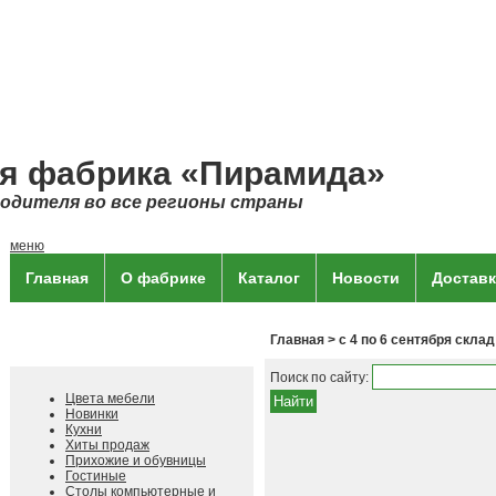
я фабрика «Пирамида»
водителя во все регионы страны
меню
Главная
О фабрике
Каталог
Новости
Доставк
Главная
> с 4 по 6 сентября скла
Каталог продукции
Поиск по сайту:
Цвета мебели
Новинки
Кухни
Хиты продаж
Прихожие и обувницы
Гостиные
Столы компьютерные и